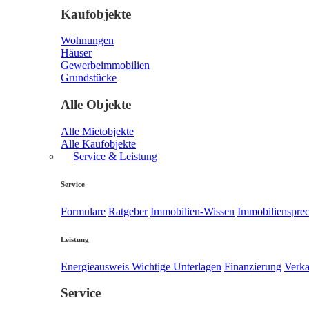
Kaufobjekte
Wohnungen
Häuser
Gewerbeimmobilien
Grundstücke
Alle Objekte
Alle Mietobjekte
Alle Kaufobjekte
Service & Leistung
Service
Formulare
Ratgeber
Immobilien-Wissen
Immobilienspre
Leistung
Energieausweis
Wichtige Unterlagen
Finanzierung
Verka
Service