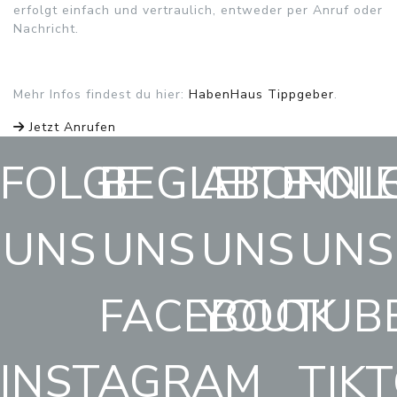
erfolgt einfach und vertraulich, entweder per Anruf oder
Nachricht.
Mehr Infos findest du hier:
HabenHaus Tippgeber
.
Jetzt Anrufen
FOLGE
BEGLEITE
ABONNI
FOL
UNS
UNS
UNS
UNS
FACEBOOK
YOUTUB
INSTAGRAM
TIK