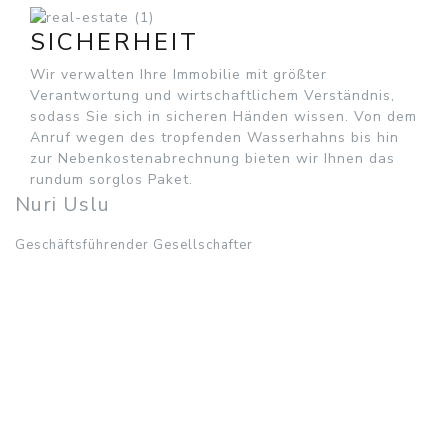
SICHERHEIT
Wir verwalten Ihre Immobilie mit größter
Verantwortung und wirtschaftlichem Verständnis,
sodass Sie sich in sicheren Händen wissen. Von dem
Anruf wegen des tropfenden Wasserhahns bis hin
zur Nebenkostenabrechnung bieten wir Ihnen das
rundum sorglos Paket.
Nuri Uslu
Geschäftsführender Gesellschafter
Nuri Uslu
Geschäftsführender Gesellschafter
0421 84803895
n.uslu@habenhaus.de
Ansprechpartner in den