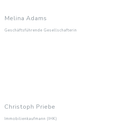
Bereichen:
Vermietung und Verkauf
Melina Adams
Geschäftsführende Gesellschafterin
Melina Adams
Geschäftsführende Gesellschafterin
0421 84803894
m.adams@habenhaus.de
Ansprechpartner in den
Bereichen:
Verwaltung, Vermietung und Verkauf
Christoph Priebe
Immobilienkaufmann (IHK)
Christoph Priebe