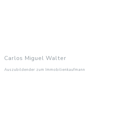
Auszubildende zur Immobilienkauffrau
0421 84803898
p.koegler@habenhaus.de
Ansprechpartner in den
Bereichen:
Verwaltung und Vermietung
Carlos Miguel Walter
Auszubildender zum Immobilienkaufmann
Carlos Miguel Walter
Auszubildender zum Immobilienkaufmann
0421 84803899
c.walter@habenhaus.de
Ansprechpartner in den