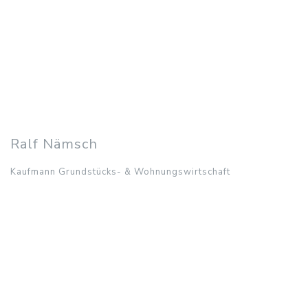
Immobilienkaufmann (IHK)
0421 84803896
c.priebe@habenhaus.de
Ansprechpartner in den
Bereichen:
Verwaltung und Vermietung
Ralf Nämsch
Kaufmann Grundstücks- & Wohnungswirtschaft
Ralf Nämsch
Kaufmann Grundstücks- & Wohnungswirtschaft
0421 84803897
r.naemsch@habenhaus.de
Ansprechpartner in den