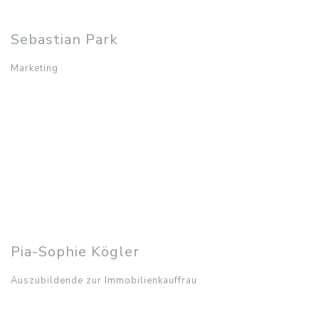
Bereichen:
Vermietung und Verkauf
Sebastian Park
Marketing
Sebastian Park
Marketing
0421 84803893
s.park@habenhaus.de
Ansprechpartner in den
Bereichen:
Marketing
Pia-Sophie Kögler
Auszubildende zur Immobilienkauffrau
Pia-Sophie Kögler