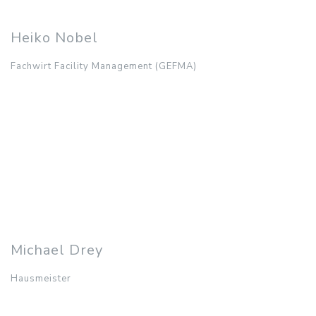
Bereichen:
Verwaltung
Heiko Nobel
Fachwirt Facility Management (GEFMA)
Heiko Nobel
Fachwirt Facility Management (GEFMA)
0421 84803899
h.nobel@habenhaus.de
Ansprechpartner in den
Bereichen:
technische Verwaltung
Michael Drey
Hausmeister
Michael Drey