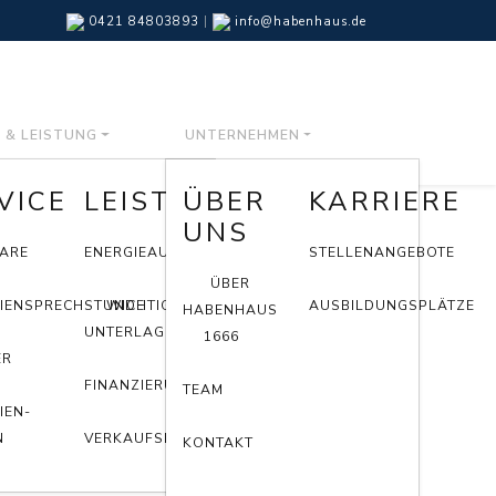
0421 84803893
|
info@habenhaus.de
E & LEISTUNG
UNTERNEHMEN
VICE
LEISTUNG
ÜBER
KARRIERE
UNS
ARE
ENERGIEAUSWEIS
STELLENANGEBOTE
ÜBER
LIENSPRECHSTUNDE
WICHTIGE
AUSBILDUNGSPLÄTZE
HABENHAUS
G
UNTERLAGEN
1666
ER
FINANZIERUNG
TEAM
IEN-
N
VERKAUFSPROZESS
KONTAKT