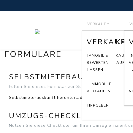
VERKAUF
V
VERKÄUFE
KÄU
FORMULARE
IMMOBILIE
KAUFGE
I
BEWERTEN
AUFGEB
V
LASSEN
L
SELBSTMIETERAUSKUNFT
IMMOBILIE
Füllen Sie dieses Formular zur Selbstauskunft für den Ve
VERKAUFEN
N
Selbstmieterauskunft herunterladen
TIPPGEBER
UMZUGS-CHECKLISTE
Nutzen Sie diese Checkliste, um Ihren Umzug effizient un