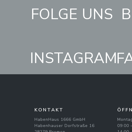
FOLGE UNS
B
INSTAGRAM
F
KONTAKT
ÖFF
HabenHaus 1666 GmbH
Montag
Habenhauser Dorfstraße 16
09:00 
28279 Bremen
14:00 