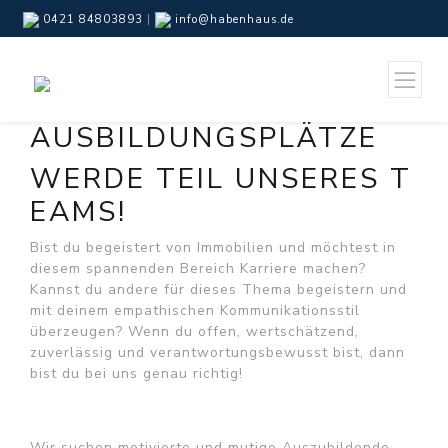
0421 84803893
|
info@habenhaus.de
AUSBILDUNGSPLÄTZE
WERDE TEIL UNSERES T
EAMS!
Bist du begeistert von Immobilien und möchtest in
diesem spannenden Bereich Karriere machen?
Kannst du andere für dieses Thema begeistern und
mit deinem empathischen Kommunikationsstil
überzeugen? Wenn du offen, wertschätzend,
zuverlässig und verantwortungsbewusst bist, dann
bist du bei uns genau richtig!
Wir suchen motivierte und mutige Auszubildende,