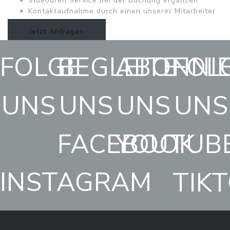
Videodreh Service bei der Buchung ergänzen
Kontaktaufnahme durch einen unserer Mitarbeiter
Jetzt Anfragen
FOLGE
BEGLEITE
ABONNI
FOL
UNS
UNS
UNS
UNS
FACEBOOK
YOUTUB
INSTAGRAM
TIK