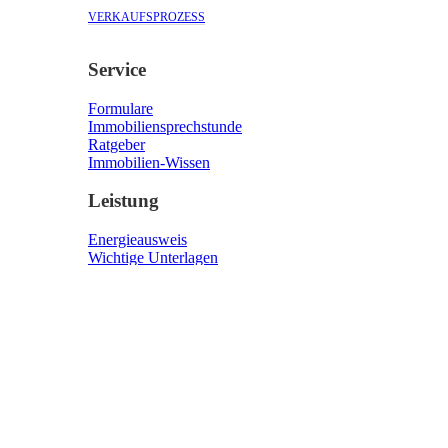
VERKAUFSPROZESS
Service
Formulare
Immobiliensprechstunde
Ratgeber
Immobilien-Wissen
Leistung
Energieausweis
Wichtige Unterlagen
Finanzierung
Verkaufsprozess
Stellenangebote
Unternehmen
Werde Teil
unseres Teams!
Über Uns
Bist du begeistert von Immobilien und kannst auch andere für